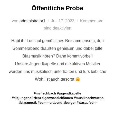
Öffentliche Probe
Veröffentlicht
von
administrator1
Juli 17, 2023
Kommentare
am
sind deaktiviert
Habt ihr Lust auf gemütliches Beisammensein, den
Sommerabend draußen genießen und dabei tolle
Blasmusik hören? Dann kommt vorbei!
Unsere Jugendkapelle und die aktiven Musiker
werden uns musikalisch unterhalten und fürs leibliche
Wohl ist auch gesorgt
#mvfischbach #jugendkapelle
#diejungendürfenzeigenwassiekönnen #musiknachwuchs
#blasmusik #sommerabend #burger #wasaufsohr