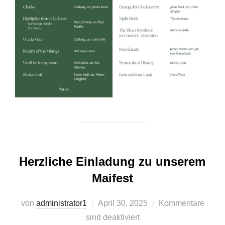
Herzliche Einladung zu unserem
Maifest
Veröffentlicht
von
administrator1
April 30, 2025
Kommentare
am
sind deaktiviert