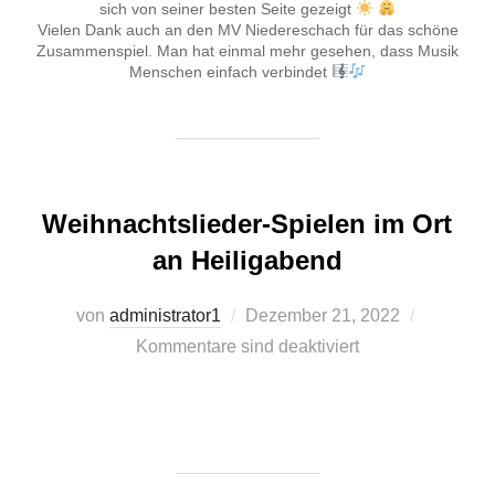
sich von seiner besten Seite gezeigt
Vielen Dank auch an den MV Niedereschach für das schöne
Zusammenspiel. Man hat einmal mehr gesehen, dass Musik
Menschen einfach verbindet
Weihnachtslieder-Spielen im Ort
an Heiligabend
Veröffentlicht
von
administrator1
Dezember 21, 2022
am
Kommentare sind deaktiviert