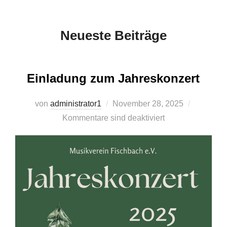
scrollen
Neueste Beiträge
Einladung zum Jahreskonzert
Veröffentlicht
von
administrator1
November 28, 2025
am
Kommentare sind deaktiviert