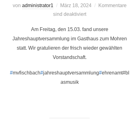
Veröffentlicht
von
administrator1
März 18, 2024
Kommentare
am
sind deaktiviert
Am Freitag, den 15.03. fand unsere
Jahreshauptversammlung im Gasthaus zum Mohren
statt. Wir gratulieren der frisch wieder gewählten
Vorstandschaft.
#
mvfischbach
#
jahreshauptversammlung
#
ehrenamt#bl
asmusik