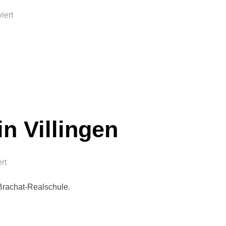
iert
n Villingen
rt
Brachat-Realschule.