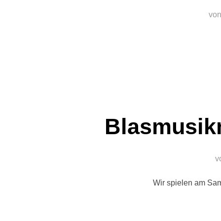
vo
Blasmusikm
v
Wir spielen am Sam