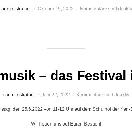
Veröffentlicht
n
administrator1
Oktober 15, 2022
Kommentare sind deaktiv
am
usik – das Festival i
Veröffentlicht
on
administrator1
Juni 22, 2022
Kommentare sind deaktivie
am
stag, den 25.6.2022 von 11-12 Uhr auf dem Schulhof der Karl-
Wir freuen uns auf Euren Besuch!