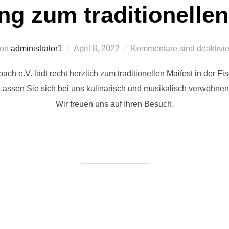
ng zum traditionellen
Veröffentlicht
von
administrator1
April 8, 2022
Kommentare sind deaktivie
am
ch e.V. lädt recht herzlich zum traditionellen Maifest in der Fi
Lassen Sie sich bei uns kulinarisch und musikalisch verwöhnen
Wir freuen uns auf Ihren Besuch.