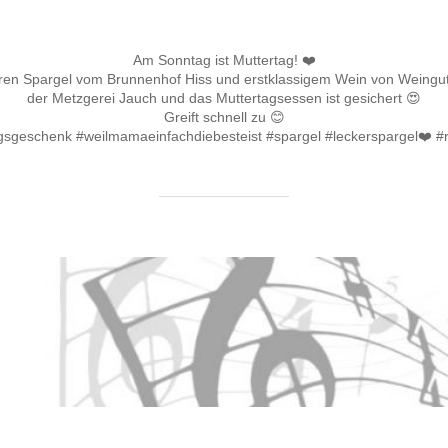
am
Am Sonntag ist Muttertag! ❤️
eren Spargel vom Brunnenhof Hiss und erstklassigem Wein von Weingut 
der Metzgerei Jauch und das Muttertagsessen ist gesichert 😍
Greift schnell zu 😊
sgeschenk #weilmamaeinfachdiebesteist #spargel #leckerspargel❤️ #r