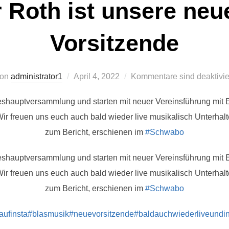
 Roth ist unsere neu
Vorsitzende
Veröffentlicht
von
administrator1
April 4, 2022
Kommentare sind deaktivie
am
reshauptversammlung und starten mit neuer Vereinsführung mit 
ir freuen uns euch auch bald wieder live musikalisch Unterha
zum Bericht, erschienen im
#Schwabo
reshauptversammlung und starten mit neuer Vereinsführung mit 
ir freuen uns euch auch bald wieder live musikalisch Unterha
zum Bericht, erschienen im
#Schwabo
ufinsta
#blasmusik
#neuevorsitzende
#baldauchwiederliveundin