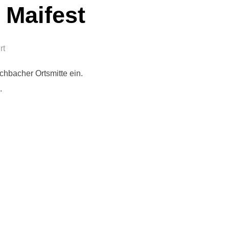
 Maifest
rt
schbacher Ortsmitte ein.
.